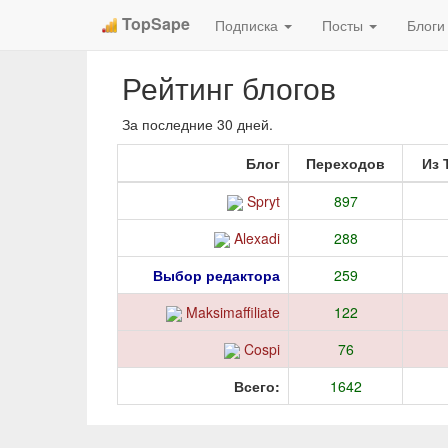
TopSape
Подписка
Посты
Блог
Рейтинг блогов
За последние 30 дней.
Блог
Переходов
Из 
Spryt
897
Alexadi
288
Выбор редактора
259
Maksimaffiliate
122
Cospi
76
Всего:
1642