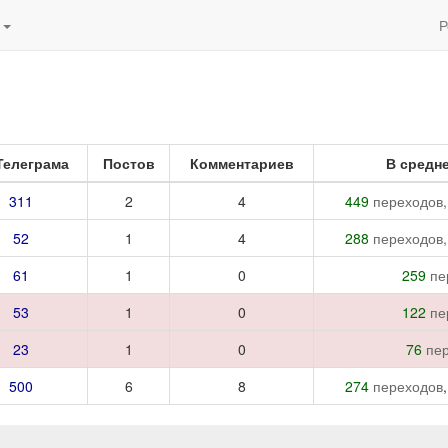
и
Р
Телеграма
Постов
Комментариев
В средне
311
2
4
449
переходов
,
52
1
4
288
переходов
,
61
1
0
259
пе
53
1
0
122
пе
23
1
0
76
пе
500
6
8
274
переходов